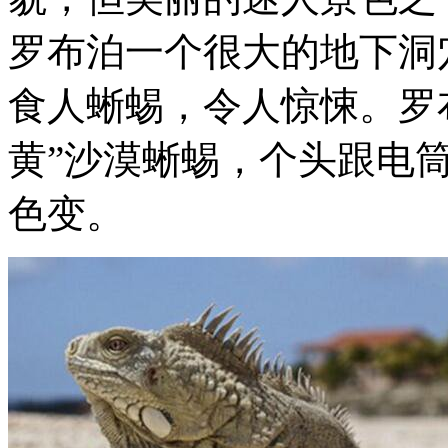
罗布泊一个很大的地下洞
食人蜥蜴，令人惊悚。罗
黄”沙漠蜥蜴，个头跟电
色变。