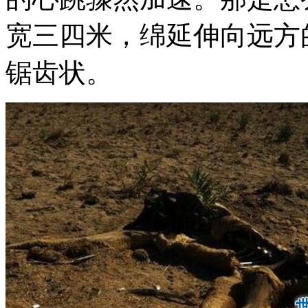
宽三四米，绵延伸向远方
锯齿状。