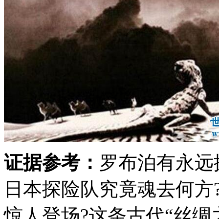
证据参考：
罗布泊有永远
日本探险队究竟魂去何方
惊人登场?这条古代“丝绸