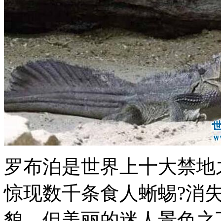
罗布泊是世界上十大禁地
惊现数千条食人蜥蜴?消
貌，但美丽的迷人景色之