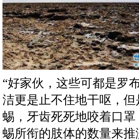
“好家伙，这些可都是罗布
洁更是止不住地干呕，但
蜴，牙齿死死地咬着口罩
蜴所衔的肢体的数量来推